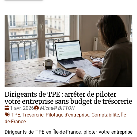
Dirigeants de TPE : arrêter de piloter
votre entreprise sans budget de trésorerie
Date
Publié
1 avr. 2026
Michaël BITTON
:
Tags
par
TPE
,
Trésorerie
,
Pilotage d'entreprise
,
Comptabilité
,
Île-
:
de-France
Dirigeants de TPE en Île-de-France, piloter votre entreprise