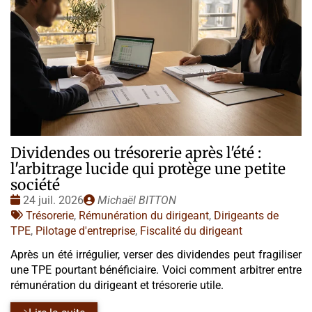
Dividendes ou trésorerie après l'été :
l'arbitrage lucide qui protège une petite
société
Date
Publié
24 juil. 2026
Michaël BITTON
:
Tags
par
Trésorerie
,
Rémunération du dirigeant
,
Dirigeants de
:
TPE
,
Pilotage d'entreprise
,
Fiscalité du dirigeant
Après un été irrégulier, verser des dividendes peut fragiliser
une TPE pourtant bénéficiaire. Voici comment arbitrer entre
rémunération du dirigeant et trésorerie utile.