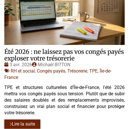
Été 2026 : ne laissez pas vos congés payés
exploser votre trésorerie
Date
Publié
3 avr. 2026
Michaël BITTON
:
Tags
par
RH et social
,
Congés payés
,
Trésorerie
,
TPE
,
Île-de-
:
France
TPE et structures culturelles d'Île-de-France, l'été 2026
mettra vos congés payés sous tension. Plutôt que de subir
des salaires doublés et des remplacements improvisés,
construisez un vrai plan social et financier pour protéger
votre trésorerie.
Lire la suite