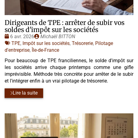
Dirigeants de TPE : arrêter de subir vos
soldes d'impôt sur les sociétés
Date
Publié
6 avr. 2026
Michaël BITTON
:
Tags
par
TPE
,
Impôt sur les sociétés
,
Trésorerie
,
Pilotage
:
d'entreprise
,
Île-de-France
Pour beaucoup de TPE franciliennes, le solde d'impôt sur
les sociétés arrive chaque printemps comme une gifle
imprévisible. Méthode très concrète pour arrêter de le subir
et l'intégrer enfin à un vrai pilotage de trésorerie.
Lire la suite