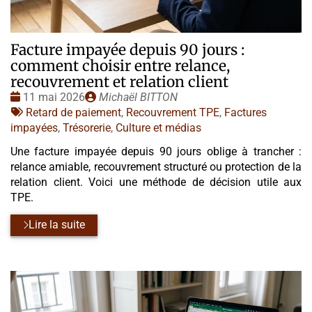
Facture impayée depuis 90 jours :
comment choisir entre relance,
recouvrement et relation client
Date
Publié
11 mai 2026
Michaël BITTON
:
Tags
par
Retard de paiement
,
Recouvrement TPE
,
Factures
:
impayées
,
Trésorerie
,
Culture et médias
Une facture impayée depuis 90 jours oblige à trancher :
relance amiable, recouvrement structuré ou protection de la
relation client. Voici une méthode de décision utile aux
TPE.
Lire la suite