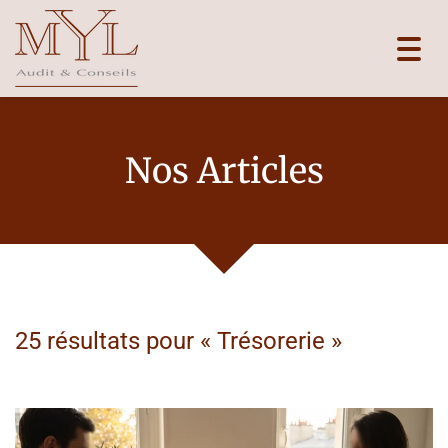
Toggl
navig
Nos Articles
25 résultats pour «
Trésorerie
»