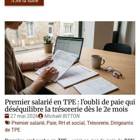
Lire la suite
Premier salarié en TPE : l'oubli de paie qui
déséquilibre la trésorerie dès le 2e mois
Date
Publié
27 mai 2026
Michaël BITTON
:
Tags
par
Premier salarié
,
Paie
,
RH et social
,
Trésorerie
,
Dirigeants
:
de TPE