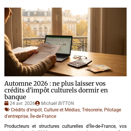
Automne 2026 : ne plus laisser vos
crédits d'impôt culturels dormir en
banque
Date
Publié
24 avr. 2026
Michaël BITTON
:
Tags
par
Crédits d'impôt
,
Culture et Médias
,
Trésorerie
,
Pilotage
:
d'entreprise
,
Île-de-France
Producteurs et structures culturelles d'Île-de-France, vos