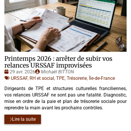
Printemps 2026 : arrêter de subir vos
relances URSSAF improvisées
Date
Publié
29 avr. 2026
Michaël BITTON
:
Tags
par
URSSAF
,
RH et social
,
TPE
,
Trésorerie
,
Île-de-France
:
Dirigeants de TPE et structures culturelles franciliennes,
vos relances URSSAF ne sont pas une fatalité. Diagnostic,
mise en ordre de la paie et plan de trésorerie sociale pour
reprendre la main avant les prochains contrôles.
Lire la suite