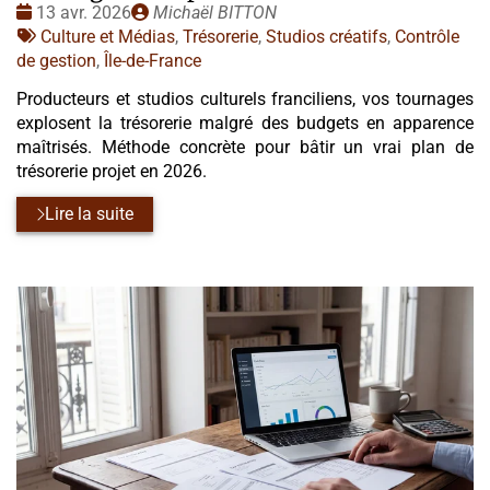
Date
Publié
13 avr. 2026
Michaël BITTON
:
Tags
par
Culture et Médias
,
Trésorerie
,
Studios créatifs
,
Contrôle
:
de gestion
,
Île-de-France
Producteurs et studios culturels franciliens, vos tournages
explosent la trésorerie malgré des budgets en apparence
maîtrisés. Méthode concrète pour bâtir un vrai plan de
trésorerie projet en 2026.
Lire la suite