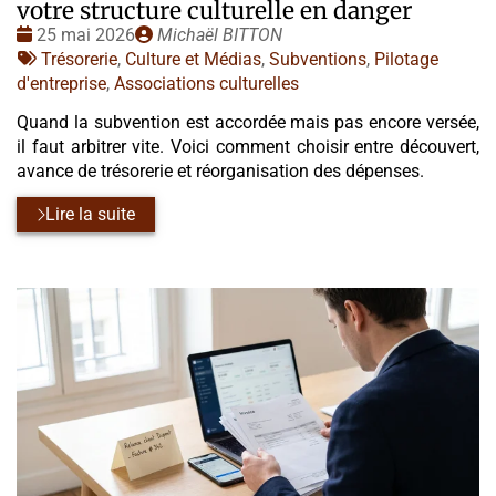
votre structure culturelle en danger
Date
Publié
25 mai 2026
Michaël BITTON
:
Tags
par
Trésorerie
,
Culture et Médias
,
Subventions
,
Pilotage
:
d'entreprise
,
Associations culturelles
Quand la subvention est accordée mais pas encore versée,
il faut arbitrer vite. Voici comment choisir entre découvert,
avance de trésorerie et réorganisation des dépenses.
Lire la suite