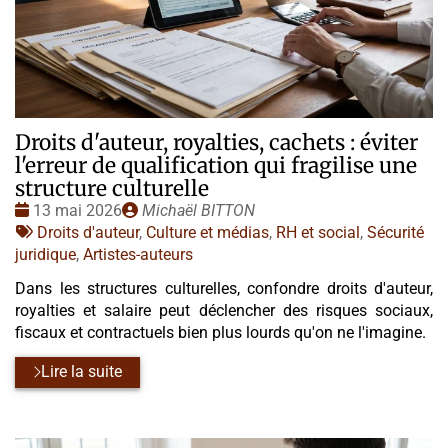
Droits d'auteur, royalties, cachets : éviter
l'erreur de qualification qui fragilise une
structure culturelle
Date
Publié
13 mai 2026
Michaël BITTON
:
Tags
par
Droits d'auteur
,
Culture et médias
,
RH et social
,
Sécurité
:
juridique
,
Artistes-auteurs
Dans les structures culturelles, confondre droits d'auteur,
royalties et salaire peut déclencher des risques sociaux,
fiscaux et contractuels bien plus lourds qu'on ne l'imagine.
Lire la suite