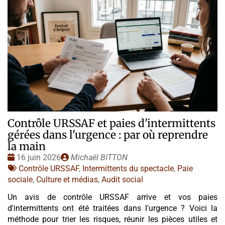
Contrôle URSSAF et paies d'intermittents
gérées dans l'urgence : par où reprendre
la main
Date
Publié
16 juin 2026
Michaël BITTON
:
Tags
par
Contrôle URSSAF
,
Intermittents du spectacle
,
Paie
:
sociale
,
Culture et médias
,
Audit social
Un avis de contrôle URSSAF arrive et vos paies
d'intermittents ont été traitées dans l'urgence ? Voici la
méthode pour trier les risques, réunir les pièces utiles et