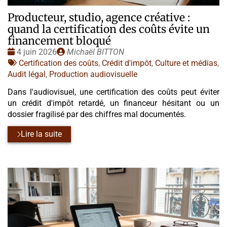
Producteur, studio, agence créative :
quand la certification des coûts évite un
financement bloqué
Date
Publié
4 juin 2026
Michaël BITTON
:
Tags
par
Certification des coûts
,
Crédit d'impôt
,
Culture et médias
,
:
Audit légal
,
Production audiovisuelle
Dans l'audiovisuel, une certification des coûts peut éviter
un crédit d'impôt retardé, un financeur hésitant ou un
dossier fragilisé par des chiffres mal documentés.
Lire la suite