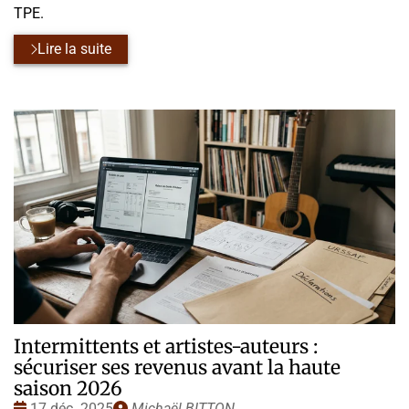
TPE.
Lire la suite
Intermittents et artistes-auteurs :
sécuriser ses revenus avant la haute
saison 2026
Date
Publié
17 déc. 2025
Michaël BITTON