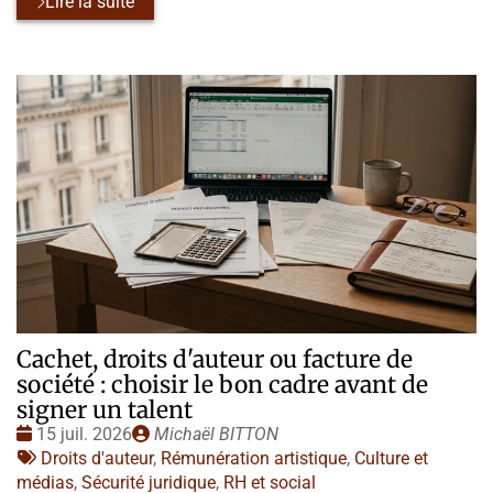
Lire la suite
Cachet, droits d'auteur ou facture de
société : choisir le bon cadre avant de
signer un talent
Date
Publié
15 juil. 2026
Michaël BITTON
:
Tags
par
Droits d'auteur
,
Rémunération artistique
,
Culture et
:
médias
,
Sécurité juridique
,
RH et social