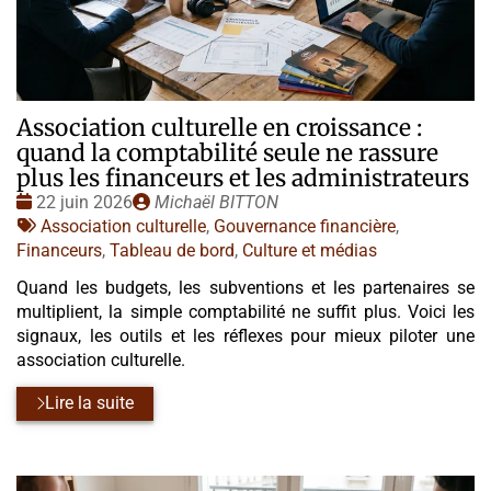
Association culturelle en croissance :
quand la comptabilité seule ne rassure
plus les financeurs et les administrateurs
Date
Publié
22 juin 2026
Michaël BITTON
:
Tags
par
Association culturelle
,
Gouvernance financière
,
:
Financeurs
,
Tableau de bord
,
Culture et médias
Quand les budgets, les subventions et les partenaires se
multiplient, la simple comptabilité ne suffit plus. Voici les
signaux, les outils et les réflexes pour mieux piloter une
association culturelle.
Lire la suite