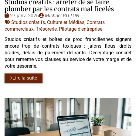
Studios créatifs : arrêter de se faire
plomber par les contrats mal ficelés
Date
Publié
27 janv. 2026
Michaël BITTON
:
Tags
par
Studios créatifs
,
Culture et Médias
,
Contrats
:
commerciaux
,
Trésorerie
,
Pilotage d'entreprise
Studios créatifs et boîtes de prod franciliennes signent
encore trop de contrats toxiques : jalons flous, droits
bradés, délais de paiement délirants. Décryptage concret
pour remettre vos clauses au service de votre marge et de
votre trésorerie.
Lire la suite