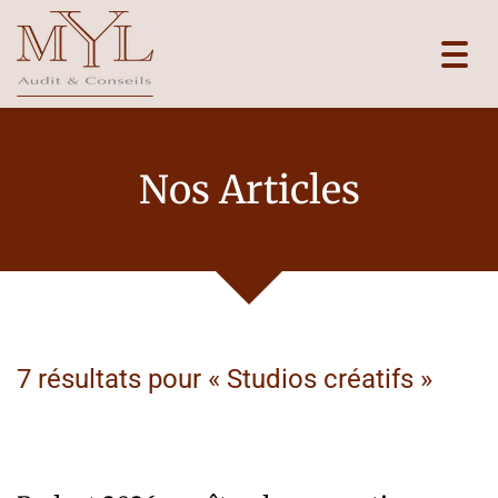
Toggl
navig
Nos Articles
7 résultats pour «
Studios créatifs
»