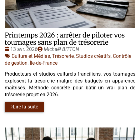
Printemps 2026 : arrêter de piloter vos
tournages sans plan de trésorerie
Date
Publié
13 avr. 2026
Michaël BITTON
:
Tags
par
Culture et Médias
,
Trésorerie
,
Studios créatifs
,
Contrôle
:
de gestion
,
Île-de-France
Producteurs et studios culturels franciliens, vos tournages
explosent la trésorerie malgré des budgets en apparence
maîtrisés. Méthode concrète pour bâtir un vrai plan de
trésorerie projet en 2026.
Lire la suite