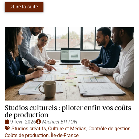
Lire la suite
Studios culturels : piloter enfin vos coûts
de production
Date
Publié
9 févr. 2026
Michaël BITTON
:
Tags
par
Studios créatifs
,
Culture et Médias
,
Contrôle de gestion
,
:
Coûts de production
,
Île-de-France