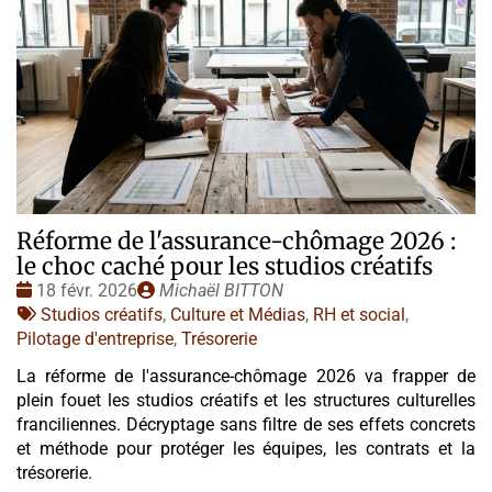
Réforme de l'assurance-chômage 2026 :
le choc caché pour les studios créatifs
Date
Publié
18 févr. 2026
Michaël BITTON
:
Tags
par
Studios créatifs
,
Culture et Médias
,
RH et social
,
:
Pilotage d'entreprise
,
Trésorerie
La réforme de l'assurance-chômage 2026 va frapper de
plein fouet les studios créatifs et les structures culturelles
franciliennes. Décryptage sans filtre de ses effets concrets
et méthode pour protéger les équipes, les contrats et la
trésorerie.