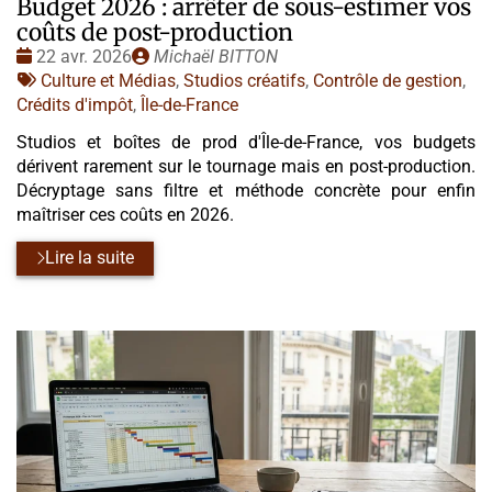
Budget 2026 : arrêter de sous-estimer vos
coûts de post-production
Date
Publié
22 avr. 2026
Michaël BITTON
:
Tags
par
Culture et Médias
,
Studios créatifs
,
Contrôle de gestion
,
:
Crédits d'impôt
,
Île-de-France
Studios et boîtes de prod d'Île-de-France, vos budgets
dérivent rarement sur le tournage mais en post-production.
Décryptage sans filtre et méthode concrète pour enfin
maîtriser ces coûts en 2026.
Lire la suite