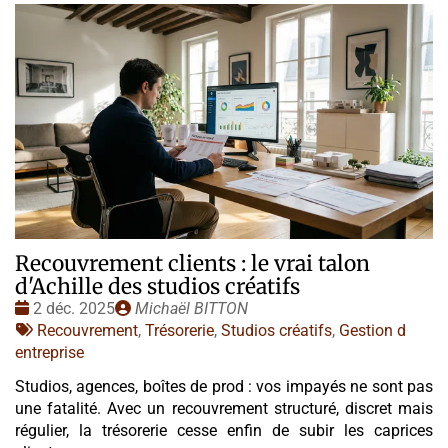
Recouvrement clients : le vrai talon
d'Achille des studios créatifs
Date
Publié
2 déc. 2025
Michaël BITTON
:
Tags
par
Recouvrement
,
Trésorerie
,
Studios créatifs
,
Gestion d
:
entreprise
Studios, agences, boîtes de prod : vos impayés ne sont pas
une fatalité. Avec un recouvrement structuré, discret mais
régulier, la trésorerie cesse enfin de subir les caprices