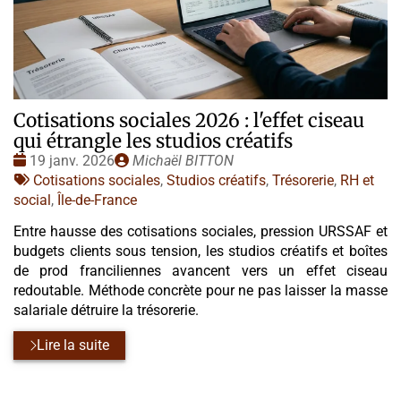
Cotisations sociales 2026 : l'effet ciseau
qui étrangle les studios créatifs
Date
Publié
19 janv. 2026
Michaël BITTON
:
Tags
par
Cotisations sociales
,
Studios créatifs
,
Trésorerie
,
RH et
:
social
,
Île-de-France
Entre hausse des cotisations sociales, pression URSSAF et
budgets clients sous tension, les studios créatifs et boîtes
de prod franciliennes avancent vers un effet ciseau
redoutable. Méthode concrète pour ne pas laisser la masse
salariale détruire la trésorerie.
Lire la suite