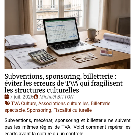
Subventions, sponsoring, billetterie :
éviter les erreurs de TVA qui fragilisent
les structures culturelles
Date
Publié
7 juil. 2026
Michaël BITTON
:
Tags
par
TVA Culture
,
Associations culturelles
,
Billetterie
:
spectacle
,
Sponsoring
,
Fiscalité culturelle
Subventions, mécénat, sponsoring et billetterie ne suivent
pas les mêmes règles de TVA. Voici comment repérer les
écarts avant la clôture ou un contrôle.