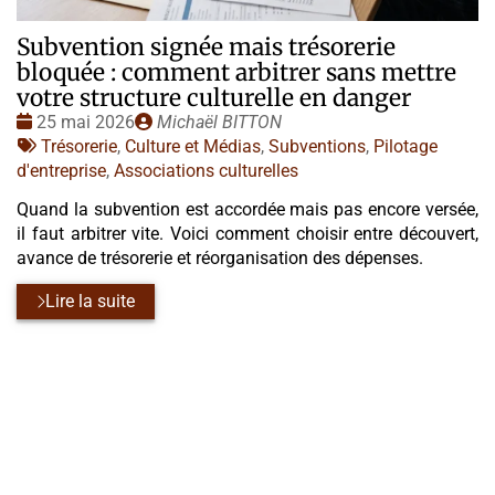
Subvention signée mais trésorerie
bloquée : comment arbitrer sans mettre
votre structure culturelle en danger
Date
Publié
25 mai 2026
Michaël BITTON
:
Tags
par
Trésorerie
,
Culture et Médias
,
Subventions
,
Pilotage
:
d'entreprise
,
Associations culturelles
Quand la subvention est accordée mais pas encore versée,
il faut arbitrer vite. Voici comment choisir entre découvert,
avance de trésorerie et réorganisation des dépenses.
Lire la suite