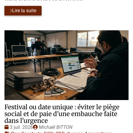
Lire la suite
Festival ou date unique : éviter le piège
social et de paie d'une embauche faite
dans l'urgence
Date
Publié
3 juil. 2026
Michaël BITTON