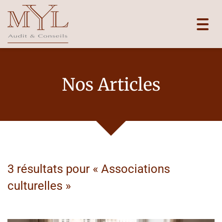
Toggl
navig
Nos Articles
3 résultats pour «
Associations
culturelles
»