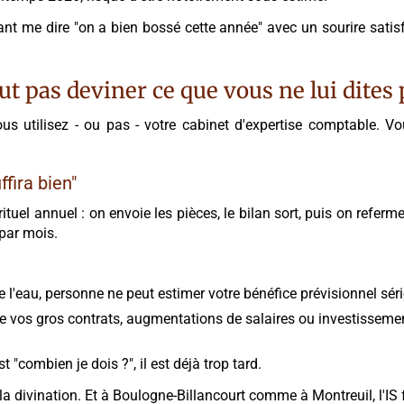
ant me dire "on a bien bossé cette année" avec un sourire satis
t pas deviner ce que vous ne lui dites 
s utilisez - ou pas - votre cabinet d'expertise comptable. Vo
fira bien"
uel annuel : on envoie les pièces, le bilan sort, puis on referm
 par mois.
de l'eau, personne ne peut estimer votre bénéfice prévisionnel séri
de vos gros contrats, augmentations de salaires ou investissem
t "combien je dois ?", il est déjà trop tard.
la divination. Et à Boulogne-Billancourt comme à Montreuil, l'IS f