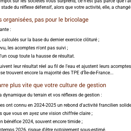
pôt sur les sociétés vous surprend, ce n'est pas parce que l'ad
 stade du réflexe défensif, alors que votre activité, elle, a chan
 organisées, pas pour le bricolage
ante :
calculés sur la base du dernier exercice clôturé ;
évu, les acomptes n'ont pas suivi ;
'un coup toute la hausse de résultat.
ent leur résultat réel au fil de l'eau et ajustent leurs acomptes,
 trouvent encore la majorité des TPE d'Île-de-France...
rre plus vite que votre culture de gestion
 la dynamique du terrain et vos réflexes de gestion :
es ont connu en 2024-2025 un rebond d'activité francilien solide
 que vous en ayez une vision chiffrée claire ;
n bénéfice 2024, souvent encore timide ;
rintemps 2026, risque d'être notoirement sous-estimé.