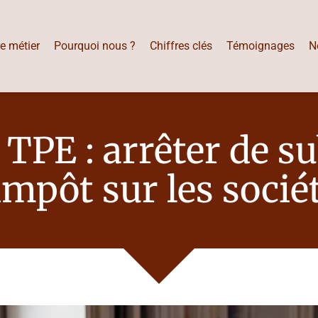
e métier
Pourquoi nous ?
Chiffres clés
Témoignages
N
 TPE : arrêter de su
impôt sur les socié