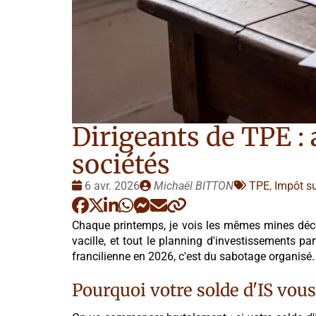
Dirigeants de TPE : 
sociétés
Date
Publié
Tags
6 avr. 2026
Michaël BITTON
TPE
,
Impôt su
:
par
:
Chaque printemps, je vois les mêmes mines déconf
vacille, et tout le planning d'investissements par
francilienne en 2026, c'est du sabotage organisé.
Pourquoi votre solde d'IS vou