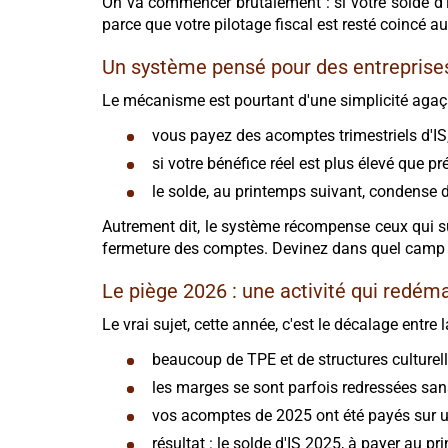
On va commencer brutalement : si votre solde d'im
parce que votre pilotage fiscal est resté coincé au
Un système pensé pour des entreprises
Le mécanisme est pourtant d'une simplicité agaç
vous payez des acomptes trimestriels d'IS, 
si votre bénéfice réel est plus élevé que pr
le solde, au printemps suivant, condense d
Autrement dit, le système récompense ceux qui suiv
fermeture des comptes. Devinez dans quel camp se
Le piège 2026 : une activité qui redéma
Le vrai sujet, cette année, c'est le décalage entre
beaucoup de TPE et de structures culturell
les marges se sont parfois redressées sans
vos acomptes de 2025 ont été payés sur u
résultat : le solde d'IS 2025, à payer au p