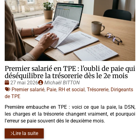
Premier salarié en TPE : l'oubli de paie qui
déséquilibre la trésorerie dès le 2e mois
Date
Publié
27 mai 2026
Michaël BITTON
:
Tags
par
Premier salarié
,
Paie
,
RH et social
,
Trésorerie
,
Dirigeants
:
de TPE
Première embauche en TPE : voici ce que la paie, la DSN,
les charges et la trésorerie changent vraiment, et pourquoi
l'erreur se paie souvent dès le deuxième mois.
Lire la suite