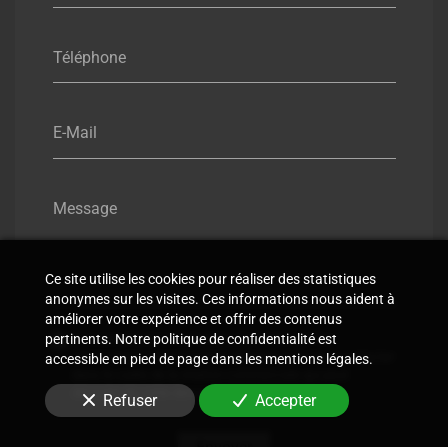
Téléphone
E-Mail
Message
Ce site utilise les cookies pour réaliser des statistiques
anonymes sur les visites. Ces informations nous aident à
améliorer votre expérience et offrir des contenus
pertinents. Notre politique de confidentialité est
En soumettant ce formulaire, j'accepte que les
informations saisies soient utilisées pour me recontacter
accessible en pied de page dans les mentions légales.
dans le cadre de la relation commerciale qui peut
découler de cette demande.
Refuser
Accepter
Envoyer