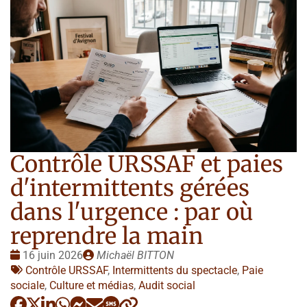
Contrôle URSSAF et paies
d'intermittents gérées
dans l'urgence : par où
reprendre la main
Date
Publié
16 juin 2026
Michaël BITTON
:
Tags
par
Contrôle URSSAF
,
Intermittents du spectacle
,
Paie
:
sociale
,
Culture et médias
,
Audit social