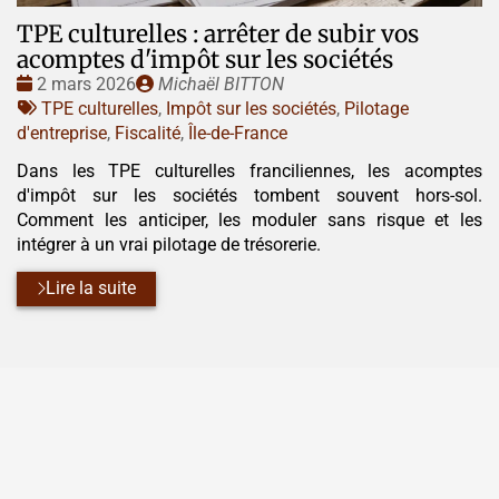
TPE culturelles : arrêter de subir vos
acomptes d'impôt sur les sociétés
Date
Publié
2 mars 2026
Michaël BITTON
:
Tags
par
TPE culturelles
,
Impôt sur les sociétés
,
Pilotage
:
d'entreprise
,
Fiscalité
,
Île-de-France
Dans les TPE culturelles franciliennes, les acomptes
d'impôt sur les sociétés tombent souvent hors-sol.
Comment les anticiper, les moduler sans risque et les
intégrer à un vrai pilotage de trésorerie.
Lire la suite