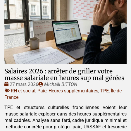
Salaires 2026 : arrêter de griller votre
masse salariale en heures sup mal gérées
Date
Publié
27 mars 2026
Michaël BITTON
:
Tags
par
RH et social
,
Paie
,
Heures supplémentaires
,
TPE
,
Île-de-
:
France
TPE et structures culturelles franciliennes voient leur
masse salariale exploser dans des heures supplémentaires
mal cadrées. Analyse sans fard, cadre juridique minimal et
méthode concrète pour protéger paie, URSSAF et trésorerie