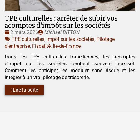
TPE culturelles : arrêter de subir vos
acomptes d'impôt sur les sociétés
Date
Publié
2 mars 2026
Michaël BITTON
:
Tags
par
TPE culturelles
,
Impôt sur les sociétés
,
Pilotage
:
d'entreprise
,
Fiscalité
,
Île-de-France
Dans les TPE culturelles franciliennes, les acomptes
d'impôt sur les sociétés tombent souvent hors-sol.
Comment les anticiper, les moduler sans risque et les
intégrer à un vrai pilotage de trésorerie.
Lire la suite