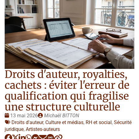
Droits d'auteur, royalties,
cachets : éviter l'erreur de
qualification qui fragilise
une structure culturelle
Date
Publié
13 mai 2026
Michaël BITTON
:
Tags
par
Droits d'auteur
,
Culture et médias
,
RH et social
,
Sécurité
:
juridique
,
Artistes-auteurs