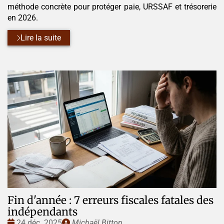
méthode concrète pour protéger paie, URSSAF et trésorerie
en 2026.
Lire la suite
Fin d'année : 7 erreurs fiscales fatales des
indépendants
Date
Publié
24 déc. 2025
Michaël Bitton