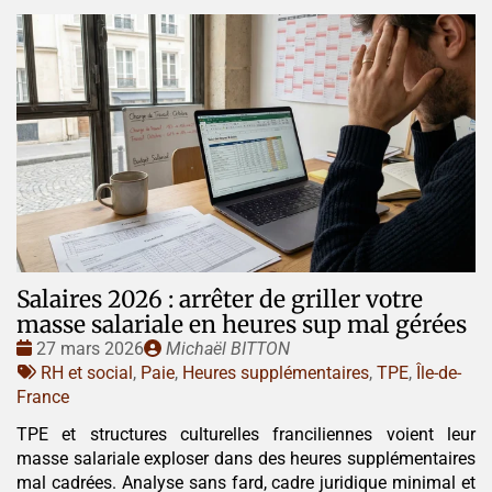
Salaires 2026 : arrêter de griller votre
masse salariale en heures sup mal gérées
Date
Publié
27 mars 2026
Michaël BITTON
:
Tags
par
RH et social
,
Paie
,
Heures supplémentaires
,
TPE
,
Île-de-
:
France
TPE et structures culturelles franciliennes voient leur
masse salariale exploser dans des heures supplémentaires
mal cadrées. Analyse sans fard, cadre juridique minimal et