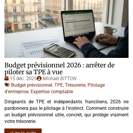
Budget prévisionnel 2026 : arrêter de
piloter sa TPE à vue
Date
Publié
15 déc. 2025
Michaël BITTON
:
Tags
par
Budget prévisionnel
,
TPE
,
Trésorerie
,
Pilotage
:
d'entreprise
,
Expertise comptable
Dirigeants de TPE et indépendants franciliens, 2026 ne
pardonnera pas le pilotage à l'instinct. Comment construire
un budget prévisionnel utile, concret, qui protège vraiment
votre trésorerie.