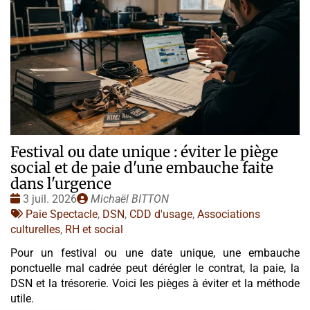
Festival ou date unique : éviter le piège
social et de paie d'une embauche faite
dans l'urgence
Date
Publié
3 juil. 2026
Michaël BITTON
:
Tags
par
Paie Spectacle
,
DSN
,
CDD d'usage
,
Associations
:
culturelles
,
RH et social
Pour un festival ou une date unique, une embauche
ponctuelle mal cadrée peut dérégler le contrat, la paie, la
DSN et la trésorerie. Voici les pièges à éviter et la méthode
utile.