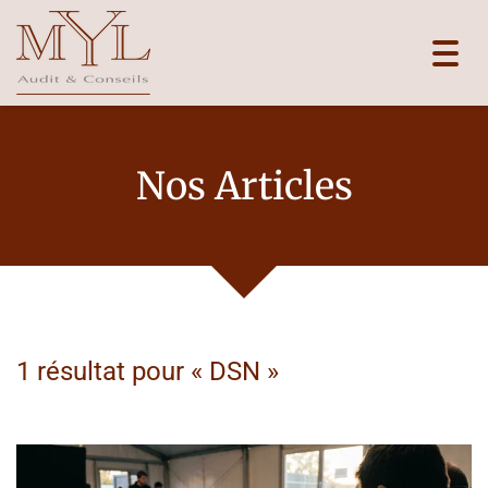
Toggl
navig
Nos Articles
1 résultat pour «
DSN
»