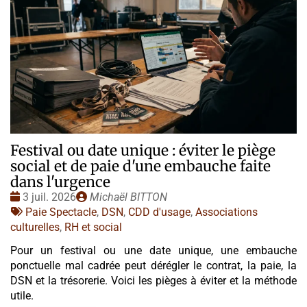
Festival ou date unique : éviter le piège
social et de paie d'une embauche faite
dans l'urgence
Date
Publié
3 juil. 2026
Michaël BITTON
:
Tags
par
Paie Spectacle
,
DSN
,
CDD d'usage
,
Associations
:
culturelles
,
RH et social
Pour un festival ou une date unique, une embauche
ponctuelle mal cadrée peut dérégler le contrat, la paie, la
DSN et la trésorerie. Voici les pièges à éviter et la méthode
utile.