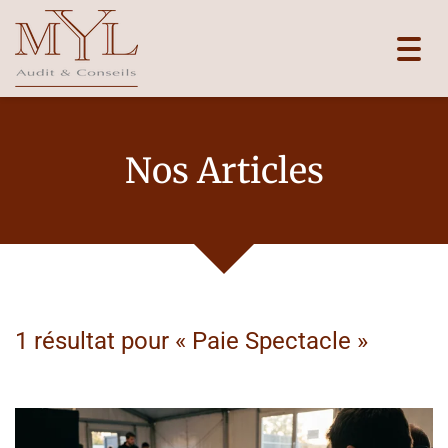
Toggl
navig
Nos Articles
1 résultat pour «
Paie Spectacle
»