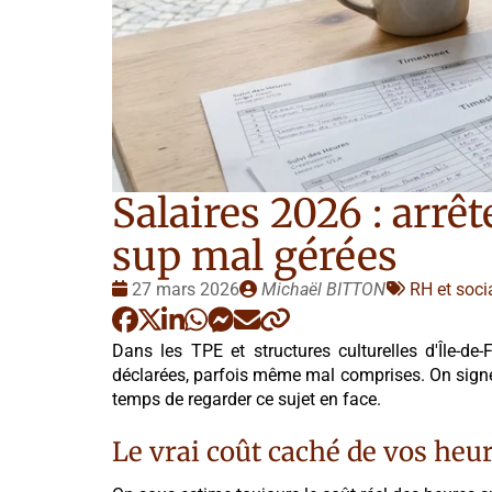
Salaires 2026 : arrê
sup mal gérées
Date
Publié
Tags
27 mars 2026
Michaël BITTON
RH et soci
:
par
:
Dans les TPE et structures culturelles d'Île-de-
déclarées, parfois même mal comprises. On signe 
temps de regarder ce sujet en face.
Le vrai coût caché de vos he