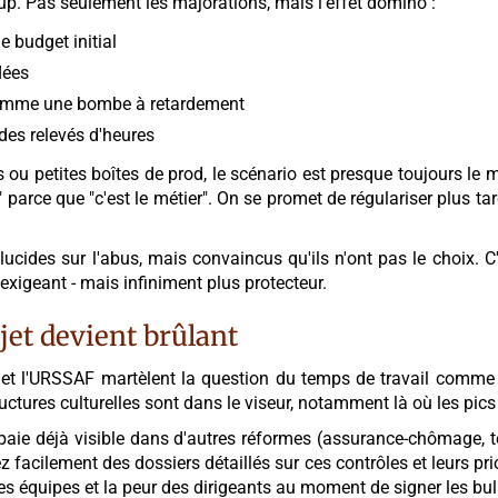
up. Pas seulement les majorations, mais l'effet domino :
e budget initial
lées
comme une bombe à retardement
des relevés d'heures
s ou petites boîtes de prod, le scénario est presque toujours le m
s" parce que "c'est le métier". On se promet de régulariser plus ta
lucides sur l'abus, mais convaincus qu'ils n'ont pas le choix. C'
 exigeant - mais infiniment plus protecteur.
ujet devient brûlant
 et l'URSSAF martèlent la question du temps de travail comme un
ctures culturelles sont dans le viseur, notamment là où les pics d
aie déjà visible dans d'autres réformes (assurance-chômage, temp
 facilement des dossiers détaillés sur ces contrôles et leurs pri
 des équipes et la peur des dirigeants au moment de signer les bul