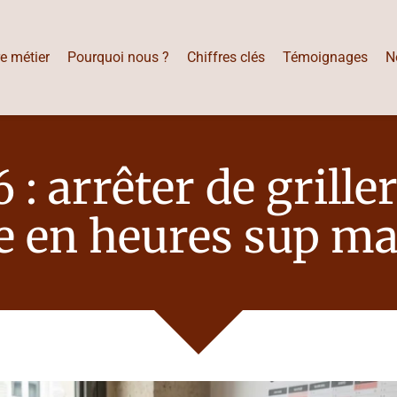
e métier
Pourquoi nous ?
Chiffres clés
Témoignages
N
 : arrêter de grill
le en heures sup ma