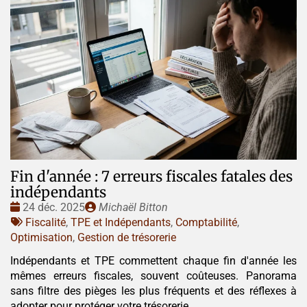
Fin d'année : 7 erreurs fiscales fatales des
indépendants
Date
Publié
24 déc. 2025
Michaël Bitton
:
Tags
par
Fiscalité
,
TPE et Indépendants
,
Comptabilité
,
:
Optimisation
,
Gestion de trésorerie
Indépendants et TPE commettent chaque fin d'année les
mêmes erreurs fiscales, souvent coûteuses. Panorama
sans filtre des pièges les plus fréquents et des réflexes à
adopter pour protéger votre trésorerie.