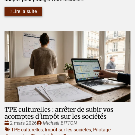
Lire la suite
TPE culturelles : arrêter de subir vos
acomptes d'impôt sur les sociétés
Date
Publié
2 mars 2026
Michaël BITTON
:
Tags
par
TPE culturelles
,
Impôt sur les sociétés
,
Pilotage