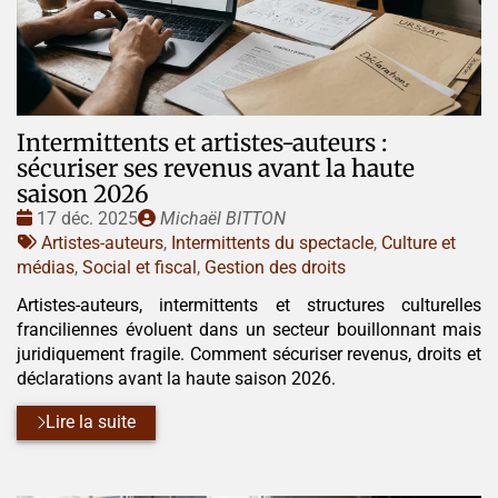
Intermittents et artistes-auteurs :
sécuriser ses revenus avant la haute
saison 2026
Date
Publié
17 déc. 2025
Michaël BITTON
:
Tags
par
Artistes-auteurs
,
Intermittents du spectacle
,
Culture et
:
médias
,
Social et fiscal
,
Gestion des droits
Artistes-auteurs, intermittents et structures culturelles
franciliennes évoluent dans un secteur bouillonnant mais
juridiquement fragile. Comment sécuriser revenus, droits et
déclarations avant la haute saison 2026.
Lire la suite