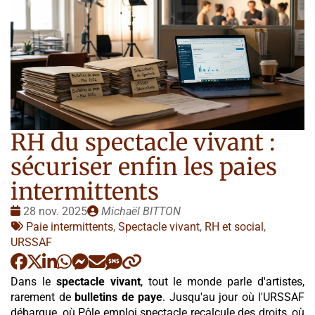
RH du spectacle vivant :
sécuriser enfin les paies
intermittents
Date
Publié
28 nov. 2025
Michaël BITTON
:
Tags
par
Paie intermittents
,
Spectacle vivant
,
RH et social
,
:
URSSAF
Dans le
spectacle vivant
, tout le monde parle d'artistes,
rarement de
bulletins de paye
. Jusqu'au jour où l'URSSAF
débarque, où Pôle emploi spectacle recalcule des droits, où