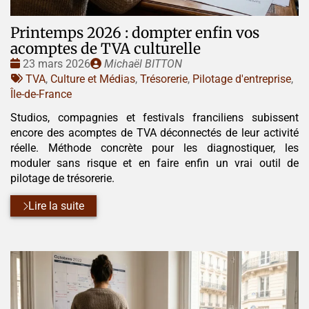
Printemps 2026 : dompter enfin vos
acomptes de TVA culturelle
Date
Publié
23 mars 2026
Michaël BITTON
:
Tags
par
TVA
,
Culture et Médias
,
Trésorerie
,
Pilotage d'entreprise
,
:
Île-de-France
Studios, compagnies et festivals franciliens subissent
encore des acomptes de TVA déconnectés de leur activité
réelle. Méthode concrète pour les diagnostiquer, les
moduler sans risque et en faire enfin un vrai outil de
pilotage de trésorerie.
Lire la suite