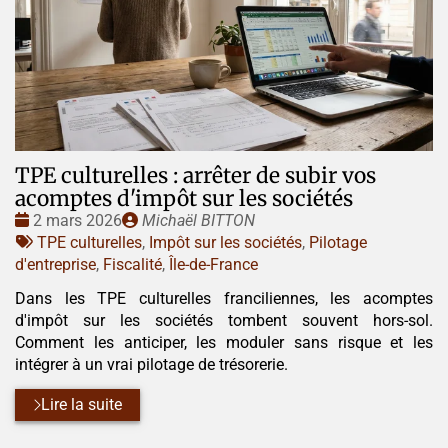
TPE culturelles : arrêter de subir vos
acomptes d'impôt sur les sociétés
Date
Publié
2 mars 2026
Michaël BITTON
:
Tags
par
TPE culturelles
,
Impôt sur les sociétés
,
Pilotage
:
d'entreprise
,
Fiscalité
,
Île-de-France
Dans les TPE culturelles franciliennes, les acomptes
d'impôt sur les sociétés tombent souvent hors-sol.
Comment les anticiper, les moduler sans risque et les
intégrer à un vrai pilotage de trésorerie.
Lire la suite