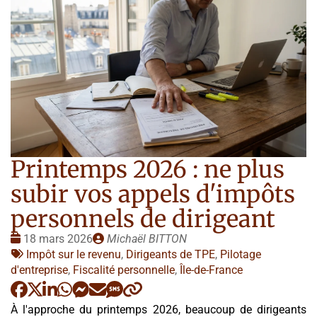
Printemps 2026 : ne plus
subir vos appels d'impôts
personnels de dirigeant
Date
Publié
18 mars 2026
Michaël BITTON
:
Tags
par
Impôt sur le revenu
,
Dirigeants de TPE
,
Pilotage
:
d'entreprise
,
Fiscalité personnelle
,
Île-de-France
À l'approche du printemps 2026, beaucoup de dirigeants