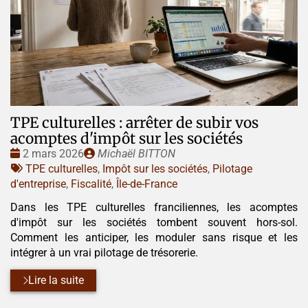
TPE culturelles : arrêter de subir vos
acomptes d'impôt sur les sociétés
Date
Publié
2 mars 2026
Michaël BITTON
:
Tags
par
TPE culturelles
,
Impôt sur les sociétés
,
Pilotage
:
d'entreprise
,
Fiscalité
,
Île-de-France
Dans les TPE culturelles franciliennes, les acomptes
d'impôt sur les sociétés tombent souvent hors-sol.
Comment les anticiper, les moduler sans risque et les
intégrer à un vrai pilotage de trésorerie.
Lire la suite