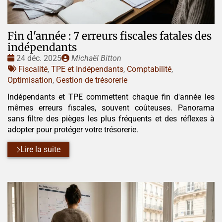
Fin d'année : 7 erreurs fiscales fatales des
indépendants
Date
Publié
24 déc. 2025
Michaël Bitton
:
Tags
par
Fiscalité
,
TPE et Indépendants
,
Comptabilité
,
:
Optimisation
,
Gestion de trésorerie
Indépendants et TPE commettent chaque fin d'année les
mêmes erreurs fiscales, souvent coûteuses. Panorama
sans filtre des pièges les plus fréquents et des réflexes à
adopter pour protéger votre trésorerie.
Lire la suite