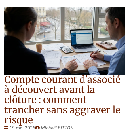
Compte courant d'associé
à découvert avant la
clôture : comment
trancher sans aggraver le
risque
Date
Publié
19 mai 2026
Michaël BITTON