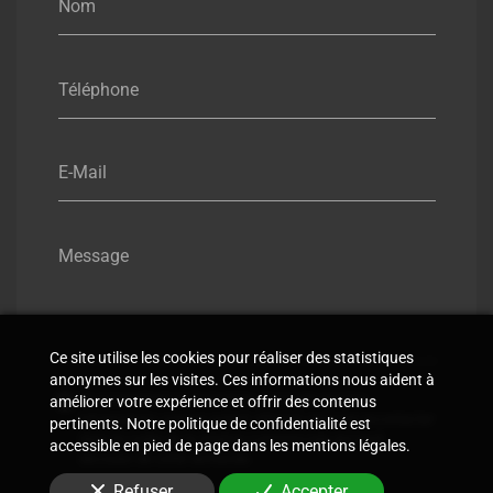
Nom
Téléphone
E-Mail
Message
Ce site utilise les cookies pour réaliser des statistiques
anonymes sur les visites. Ces informations nous aident à
En soumettant ce formulaire, j'accepte que les
améliorer votre expérience et offrir des contenus
informations saisies soient utilisées pour me recontacter
pertinents. Notre politique de confidentialité est
dans le cadre de la relation commerciale qui peut
accessible en pied de page dans les mentions légales.
découler de cette demande.
Refuser
Accepter