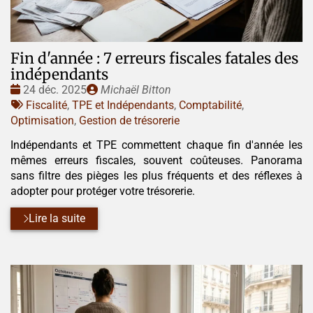
Fin d'année : 7 erreurs fiscales fatales des
indépendants
Date
Publié
24 déc. 2025
Michaël Bitton
:
Tags
par
Fiscalité
,
TPE et Indépendants
,
Comptabilité
,
:
Optimisation
,
Gestion de trésorerie
Indépendants et TPE commettent chaque fin d'année les
mêmes erreurs fiscales, souvent coûteuses. Panorama
sans filtre des pièges les plus fréquents et des réflexes à
adopter pour protéger votre trésorerie.
Lire la suite