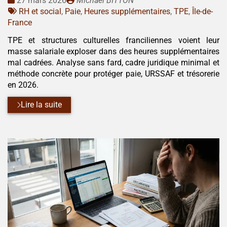
27 mars 2026
Michaël BITTON
:
Tags
par
RH et social
,
Paie
,
Heures supplémentaires
,
TPE
,
Île-de-
:
France
TPE et structures culturelles franciliennes voient leur
masse salariale exploser dans des heures supplémentaires
mal cadrées. Analyse sans fard, cadre juridique minimal et
méthode concrète pour protéger paie, URSSAF et trésorerie
en 2026.
Lire la suite