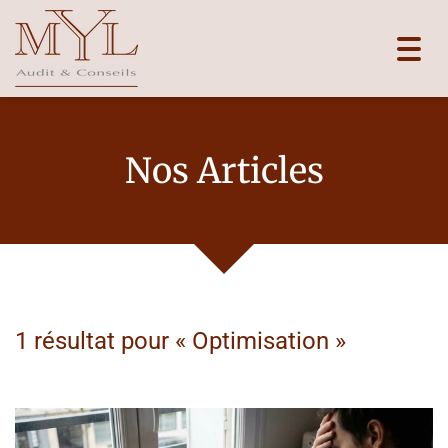
Toggl
navig
Nos Articles
1 résultat pour «
Optimisation
»