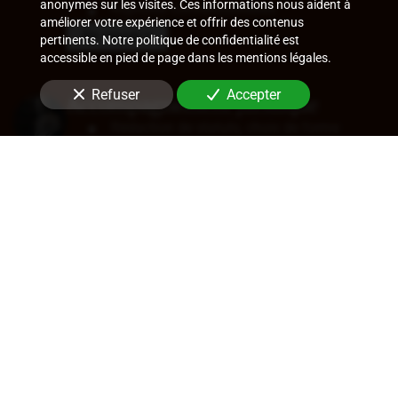
anonymes sur les visites. Ces informations nous aident à
Ruptures conventionnelles
améliorer votre expérience et offrir des contenus
En savoir +
pertinents. Notre politique de confidentialité est
accessible en pied de page dans les mentions légales.
Refuser
Accepter
Accompagnement juridique
Rédaction de statuts, choix de forme
sociale
Approbation des comptes
Transfert de siège
Changement de dirigeant
Cession de parts ou d'actions
En savoir +
Audit légal (commissariat aux
comptes)
Commissariat aux comptes, aux apports, à