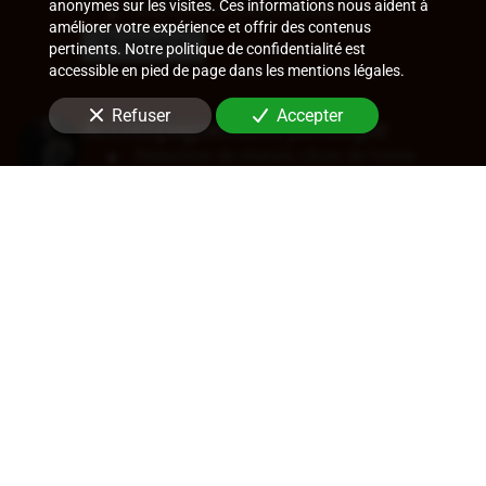
anonymes sur les visites. Ces informations nous aident à
Ruptures conventionnelles
améliorer votre expérience et offrir des contenus
En savoir +
pertinents. Notre politique de confidentialité est
accessible en pied de page dans les mentions légales.
Refuser
Accepter
Accompagnement juridique
Rédaction de statuts, choix de forme
sociale
Approbation des comptes
Transfert de siège
Changement de dirigeant
Cession de parts ou d'actions
En savoir +
Audit légal (commissariat aux
comptes)
Commissariat aux comptes, aux apports, à