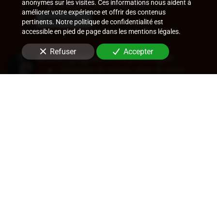
anonymes sur les visites. Ces informations nous aident à
Ruptures conventionnelles
améliorer votre expérience et offrir des contenus
En savoir +
pertinents. Notre politique de confidentialité est
accessible en pied de page dans les mentions légales.
Refuser
Accepter
Accompagnement juridique
Rédaction de statuts, choix de forme
sociale
Approbation des comptes
Transfert de siège
Changement de dirigeant
Cession de parts ou d'actions
En savoir +
Audit légal (commissariat aux
comptes)
Commissariat aux comptes, aux apports, à