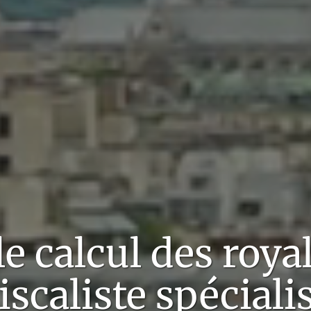
le calcul des roya
iscaliste
spéciali