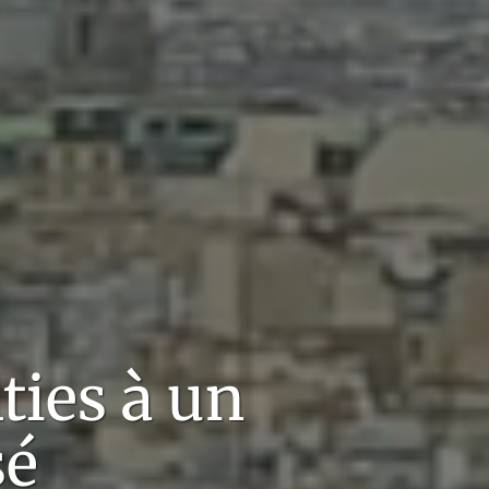
lties
à un
sé