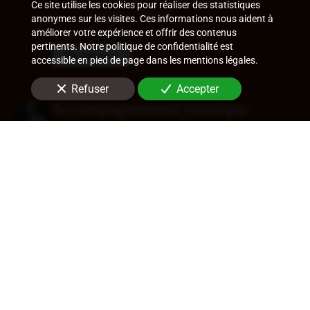
Contrats de travail et assistance aux
Ce site utilise les cookies pour réaliser des statistiques
contrôles URSSAF
anonymes sur les visites. Ces informations nous aident à
améliorer votre expérience et offrir des contenus
Ruptures conventionnelles
pertinents. Notre politique de confidentialité est
En savoir +
accessible en pied de page dans les mentions légales.
Refuser
Accepter
Accompagnement juridique
Rédaction de statuts, choix de forme
sociale
Approbation des comptes
Transfert de siège
Changement de dirigeant
Cession de parts ou d'actions
En savoir +
Audit légal (commissariat aux
comptes)