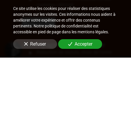
contrôles URSSAF
Ce site utilise les cookies pour réaliser des statistiques
Ruptures conventionnelles
anonymes sur les visites. Ces informations nous aident à
améliorer votre expérience et offrir des contenus
En savoir +
pertinents. Notre politique de confidentialité est
accessible en pied de page dans les mentions légales.
Accompagnement juridique
Refuser
Accepter
Rédaction de statuts, choix de forme
sociale
Approbation des comptes
Transfert de siège
Changement de dirigeant
Cession de parts ou d'actions
En savoir +
Audit légal (commissariat aux
comptes)