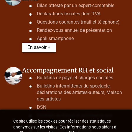
Bilan attesté par un expert-comptable
Déclarations fiscales dont TVA
Questions courantes (mail et téléphone)
Rendez-vous annuel de présentation
Appli smartphone
En savoir +
Accompagnement RH et social
Bulletins de paye et charges sociales
Bulletins intermittents du spectacle,
déclarations des artistes-auteurs, Maison
des artistes
DSN
Contrats de travail et assistance aux
Ce site utilise les cookies pour réaliser des statistiques
contrôles URSSAF
anonymes sur les visites. Ces informations nous aident à
Ruptures conventionnelles