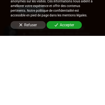
anonymes sur les visites. Ces informations nous aident à
Ruptures conventionnelles
améliorer votre expérience et offrir des contenus
En savoir +
pertinents. Notre politique de confidentialité est
accessible en pied de page dans les mentions légales.
Refuser
Accepter
Accompagnement juridique
Rédaction de statuts, choix de forme
sociale
Approbation des comptes
Transfert de siège
Changement de dirigeant
Cession de parts ou d'actions
En savoir +
Audit légal (commissariat aux
comptes)
Commissariat aux comptes, aux apports, à