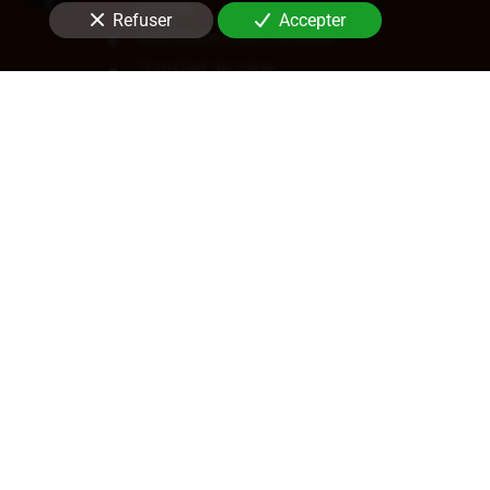
sociale
Refuser
Accepter
Approbation des comptes
Transfert de siège
Changement de dirigeant
Cession de parts ou d'actions
En savoir +
Audit légal (commissariat aux
comptes)
Commissariat aux comptes, aux apports, à
la transformation
Contrôle des comptes consolidés
Certification de coût de films
Certification crédits d'impôts
Audit d'acquisition
En savoir +