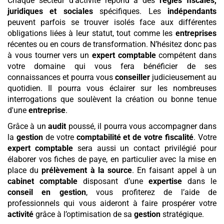
Chaque secteur d’activité répond à des
règles fiscales,
juridiques et sociales
spécifiques. Les
indépendants
peuvent parfois se trouver isolés face aux différentes
obligations liées à leur statut, tout comme les
entreprises
récentes ou en cours de transformation. N’hésitez donc pas
à vous tourner vers un
expert comptable
compétent dans
votre domaine qui vous fera bénéficier de ses
connaissances et pourra vous
conseiller
judicieusement au
quotidien. Il pourra vous éclairer sur les nombreuses
interrogations que soulèvent la création ou bonne tenue
d'une
entreprise
.
Grâce à un
audit
poussé, il pourra vous accompagner dans
la
gestion
de votre
comptabilité et de votre fiscalité
. Votre
expert comptable
sera aussi un contact privilégié pour
élaborer vos fiches de paye, en particulier avec la mise en
place du
prélèvement à la source
. En faisant appel à un
cabinet comptable
disposant d’une
expertise
dans le
conseil en gestion
, vous profiterez de l’aide de
professionnels qui vous aideront à faire prospérer votre
activité
grâce à l’optimisation de sa
gestion
stratégique.