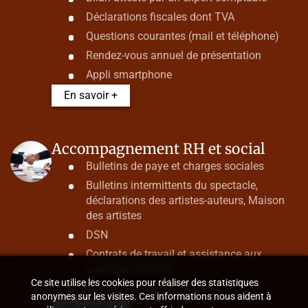
Déclarations fiscales dont TVA
Questions courantes (mail et téléphone)
Rendez-vous annuel de présentation
Appli smartphone
En savoir +
Accompagnement RH et social
Bulletins de paye et charges sociales
Bulletins intermittents du spectacle,
déclarations des artistes-auteurs, Maison
des artistes
DSN
Contrats de travail et assistance aux
contrôles URSSAF
Ce site utilise les cookies pour réaliser des statistiques
Ruptures conventionnelles
anonymes sur les visites. Ces informations nous aident à