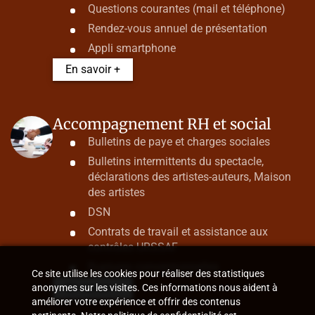
Questions courantes (mail et téléphone)
Rendez-vous annuel de présentation
Appli smartphone
En savoir +
Accompagnement RH et social
Bulletins de paye et charges sociales
Bulletins intermittents du spectacle,
déclarations des artistes-auteurs, Maison
des artistes
DSN
Contrats de travail et assistance aux
contrôles URSSAF
Ruptures conventionnelles
Ce site utilise les cookies pour réaliser des statistiques
En savoir +
anonymes sur les visites. Ces informations nous aident à
améliorer votre expérience et offrir des contenus