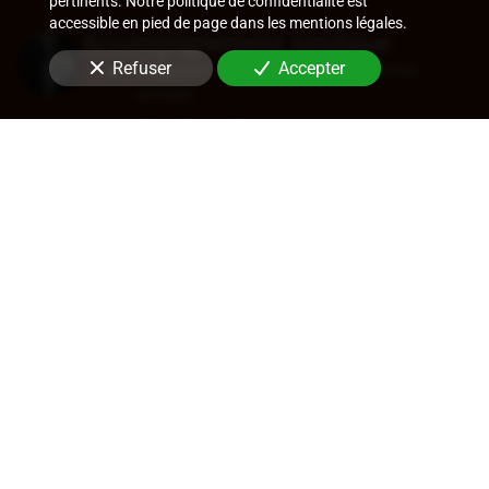
pertinents. Notre politique de confidentialité est
accessible en pied de page dans les mentions légales.
Accompagnement juridique
Refuser
Accepter
Rédaction de statuts, choix de forme
sociale
Approbation des comptes
Transfert de siège
Changement de dirigeant
Cession de parts ou d'actions
En savoir +
Audit légal (commissariat aux
comptes)
Commissariat aux comptes, aux apports, à
la transformation
Contrôle des comptes consolidés
Certification de coût de films