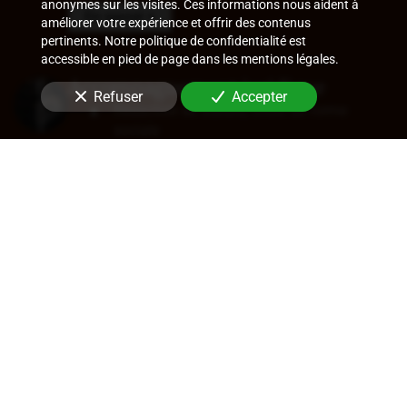
anonymes sur les visites. Ces informations nous aident à
En savoir +
améliorer votre expérience et offrir des contenus
pertinents. Notre politique de confidentialité est
accessible en pied de page dans les mentions légales.
Accompagnement juridique
Refuser
Accepter
Rédaction de statuts, choix de forme
sociale
Approbation des comptes
Transfert de siège
Changement de dirigeant
Cession de parts ou d'actions
En savoir +
Audit légal (commissariat aux
comptes)
Commissariat aux comptes, aux apports, à
la transformation