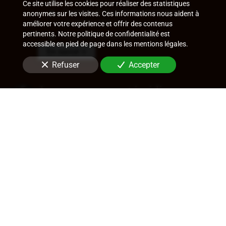
Ce site utilise les cookies pour réaliser des statistiques
Contrats de travail et assistance aux
anonymes sur les visites. Ces informations nous aident à
contrôles URSSAF
améliorer votre expérience et offrir des contenus
pertinents. Notre politique de confidentialité est
Ruptures conventionnelles
accessible en pied de page dans les mentions légales.
En savoir +
Refuser
Accepter
Accompagnement juridique
Rédaction de statuts, choix de forme
sociale
Approbation des comptes
Transfert de siège
Changement de dirigeant
Cession de parts ou d'actions
En savoir +
Audit légal (commissariat aux