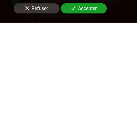
Rédaction de statuts, choix de forme
sociale
Refuser
Accepter
Approbation des comptes
Transfert de siège
Changement de dirigeant
Cession de parts ou d'actions
En savoir +
Audit légal (commissariat aux
comptes)
Commissariat aux comptes, aux apports, à
la transformation
Contrôle des comptes consolidés
Certification de coût de films
Certification crédits d'impôts
Audit d'acquisition