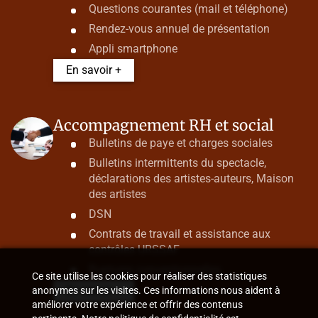
Questions courantes (mail et téléphone)
Rendez-vous annuel de présentation
Appli smartphone
En savoir +
Accompagnement RH et social
Bulletins de paye et charges sociales
Bulletins intermittents du spectacle,
déclarations des artistes-auteurs, Maison
des artistes
DSN
Contrats de travail et assistance aux
contrôles URSSAF
Ruptures conventionnelles
Ce site utilise les cookies pour réaliser des statistiques
En savoir +
anonymes sur les visites. Ces informations nous aident à
améliorer votre expérience et offrir des contenus