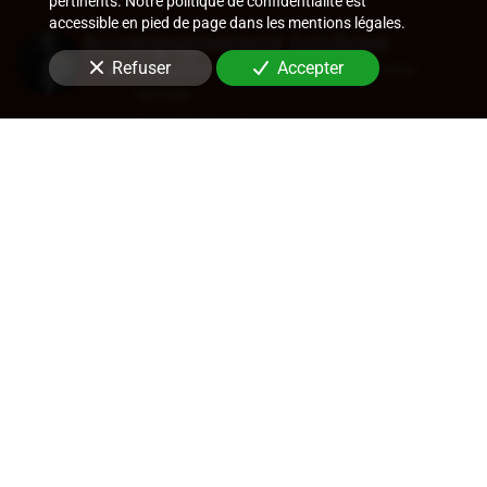
pertinents. Notre politique de confidentialité est
accessible en pied de page dans les mentions légales.
Accompagnement juridique
Refuser
Accepter
Rédaction de statuts, choix de forme
sociale
Approbation des comptes
Transfert de siège
Changement de dirigeant
Cession de parts ou d'actions
En savoir +
Audit légal (commissariat aux
comptes)
Commissariat aux comptes, aux apports, à
la transformation
Contrôle des comptes consolidés
Certification de coût de films