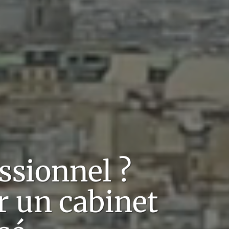
ssionnel
?
r un cabinet