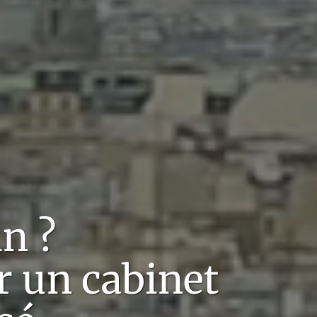
in
?
r un cabinet