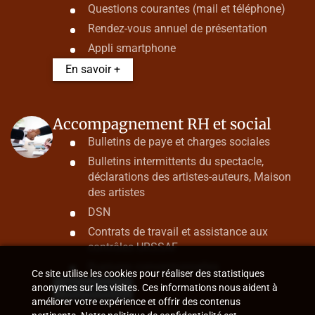
Questions courantes (mail et téléphone)
Rendez-vous annuel de présentation
Appli smartphone
En savoir +
Accompagnement RH et social
Bulletins de paye et charges sociales
Bulletins intermittents du spectacle,
déclarations des artistes-auteurs, Maison
des artistes
DSN
Contrats de travail et assistance aux
contrôles URSSAF
Ruptures conventionnelles
Ce site utilise les cookies pour réaliser des statistiques
En savoir +
anonymes sur les visites. Ces informations nous aident à
améliorer votre expérience et offrir des contenus