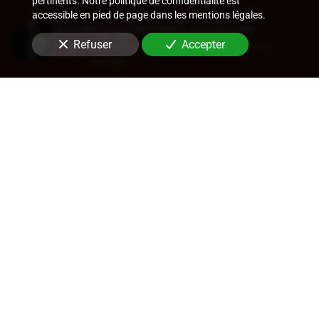
pertinents. Notre politique de confidentialité est
accessible en pied de page dans les mentions légales.
Accompagnement juridique
Refuser
Accepter
Rédaction de statuts, choix de forme
sociale
Approbation des comptes
Transfert de siège
Changement de dirigeant
Cession de parts ou d'actions
En savoir +
Audit légal (commissariat aux
comptes)
Commissariat aux comptes, aux apports, à
la transformation
Contrôle des comptes consolidés
Certification de coût de films