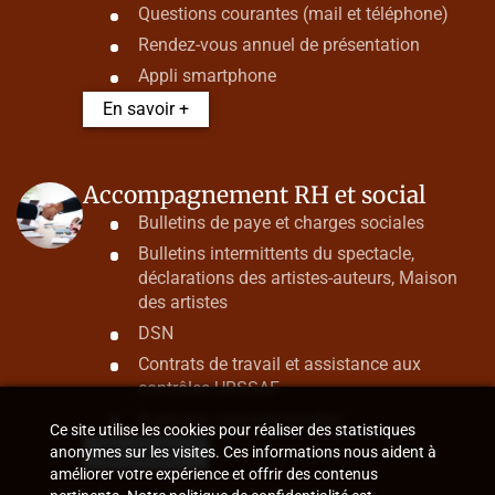
Questions courantes (mail et téléphone)
Rendez-vous annuel de présentation
Appli smartphone
En savoir +
Accompagnement RH et social
Bulletins de paye et charges sociales
Bulletins intermittents du spectacle,
déclarations des artistes-auteurs, Maison
des artistes
DSN
Contrats de travail et assistance aux
contrôles URSSAF
Ruptures conventionnelles
Ce site utilise les cookies pour réaliser des statistiques
En savoir +
anonymes sur les visites. Ces informations nous aident à
améliorer votre expérience et offrir des contenus