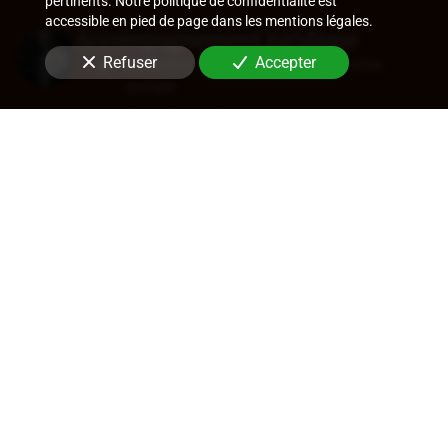
pertinents. Notre politique de confidentialité est
accessible en pied de page dans les mentions légales.
Accompagnement juridique
Refuser
Accepter
Rédaction de statuts, choix de forme
sociale
Approbation des comptes
Transfert de siège
Changement de dirigeant
Cession de parts ou d'actions
En savoir +
Audit légal (commissariat aux
comptes)
Commissariat aux comptes, aux apports, à
la transformation
Contrôle des comptes consolidés
Certification de coût de films