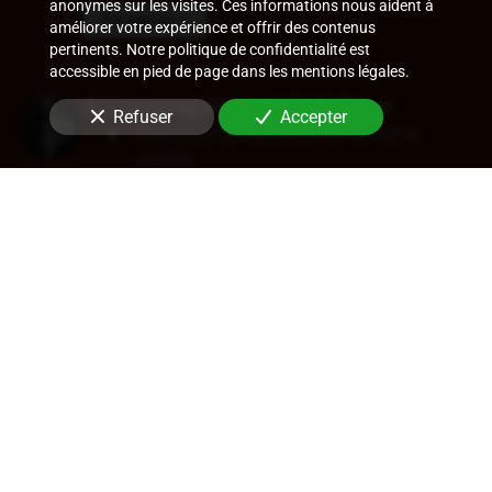
anonymes sur les visites. Ces informations nous aident à
En savoir +
améliorer votre expérience et offrir des contenus
pertinents. Notre politique de confidentialité est
accessible en pied de page dans les mentions légales.
Accompagnement juridique
Refuser
Accepter
Rédaction de statuts, choix de forme
sociale
Approbation des comptes
Transfert de siège
Changement de dirigeant
Cession de parts ou d'actions
En savoir +
Audit légal (commissariat aux
comptes)
Commissariat aux comptes, aux apports, à
la transformation