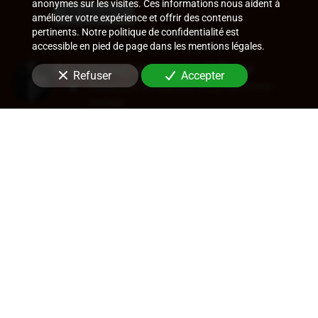
anonymes sur les visites. Ces informations nous aident à
En savoir +
améliorer votre expérience et offrir des contenus
pertinents. Notre politique de confidentialité est
accessible en pied de page dans les mentions légales.
Accompagnement juridique
Refuser
Accepter
Rédaction de statuts, choix de forme
sociale
Approbation des comptes
Transfert de siège
Changement de dirigeant
Cession de parts ou d'actions
En savoir +
Audit légal (commissariat aux
comptes)
Commissariat aux comptes, aux apports, à
la transformation