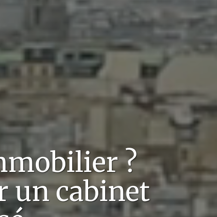
mmobilier
?
r un cabinet