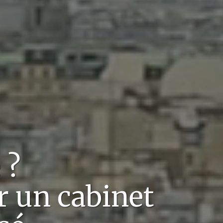
e
?
r un cabinet