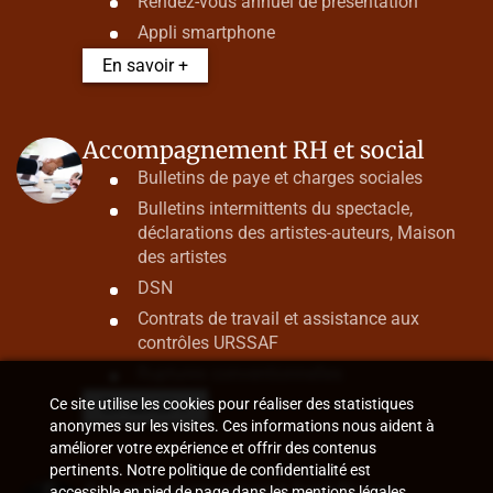
Rendez-vous annuel de présentation
Appli smartphone
En savoir +
Accompagnement RH et social
Bulletins de paye et charges sociales
Bulletins intermittents du spectacle,
déclarations des artistes-auteurs, Maison
des artistes
DSN
Contrats de travail et assistance aux
contrôles URSSAF
Ruptures conventionnelles
Ce site utilise les cookies pour réaliser des statistiques
En savoir +
anonymes sur les visites. Ces informations nous aident à
améliorer votre expérience et offrir des contenus
pertinents. Notre politique de confidentialité est
Accompagnement juridique
accessible en pied de page dans les mentions légales.