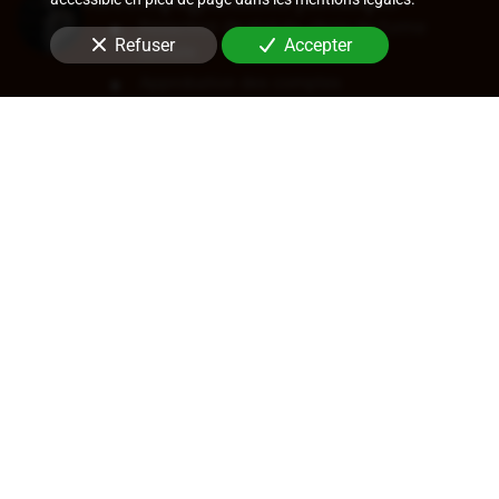
Rédaction de statuts, choix de forme
Refuser
Accepter
sociale
Approbation des comptes
Transfert de siège
Changement de dirigeant
Cession de parts ou d'actions
En savoir +
Audit légal (commissariat aux
comptes)
Commissariat aux comptes, aux apports, à
la transformation
Contrôle des comptes consolidés
Certification de coût de films
Certification crédits d'impôts