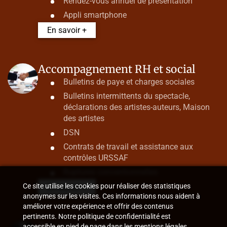
Rendez-vous annuel de présentation
Appli smartphone
En savoir +
Accompagnement RH et social
Bulletins de paye et charges sociales
Bulletins intermittents du spectacle,
déclarations des artistes-auteurs, Maison
des artistes
DSN
Contrats de travail et assistance aux
contrôles URSSAF
Ruptures conventionnelles
Ce site utilise les cookies pour réaliser des statistiques
En savoir +
anonymes sur les visites. Ces informations nous aident à
améliorer votre expérience et offrir des contenus
pertinents. Notre politique de confidentialité est
Accompagnement juridique
accessible en pied de page dans les mentions légales.