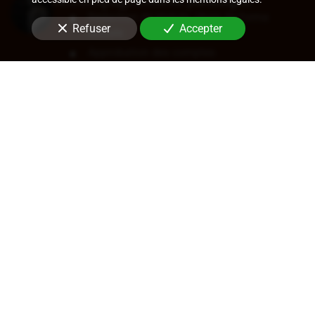
Rédaction de statuts, choix de forme
Refuser
Accepter
sociale
Approbation des comptes
Transfert de siège
Changement de dirigeant
Cession de parts ou d'actions
En savoir +
Audit légal (commissariat aux
comptes)
Commissariat aux comptes, aux apports, à
la transformation
Contrôle des comptes consolidés
Certification de coût de films
Certification crédits d'impôts