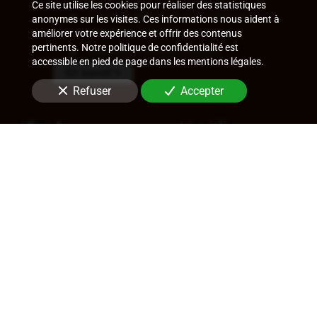
Ce site utilise les cookies pour réaliser des statistiques
Contrats de travail et assistance aux
anonymes sur les visites. Ces informations nous aident à
contrôles URSSAF
améliorer votre expérience et offrir des contenus
pertinents. Notre politique de confidentialité est
Ruptures conventionnelles
accessible en pied de page dans les mentions légales.
En savoir +
Refuser
Accepter
Accompagnement juridique
Rédaction de statuts, choix de forme
sociale
Approbation des comptes
Transfert de siège
Changement de dirigeant
Cession de parts ou d'actions
En savoir +
Audit légal (commissariat aux