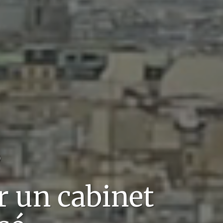
?
r un cabinet