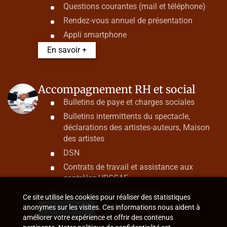
Questions courantes (mail et téléphone)
Rendez-vous annuel de présentation
Appli smartphone
En savoir +
Accompagnement RH et social
Bulletins de paye et charges sociales
Bulletins intermittents du spectacle,
déclarations des artistes-auteurs, Maison
des artistes
DSN
Contrats de travail et assistance aux
contrôles URSSAF
Ruptures conventionnelles
Ce site utilise les cookies pour réaliser des statistiques
En savoir +
anonymes sur les visites. Ces informations nous aident à
améliorer votre expérience et offrir des contenus