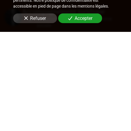
pertinents. Notre politique de confidentialité est
accessible en pied de page dans les mentions légales.
Accompagnement juridique
Refuser
Accepter
Rédaction de statuts, choix de forme
sociale
Approbation des comptes
Transfert de siège
Changement de dirigeant
Cession de parts ou d'actions
En savoir +
Audit légal (commissariat aux
comptes)
Commissariat aux comptes, aux apports, à
la transformation
Contrôle des comptes consolidés
Certification de coût de films