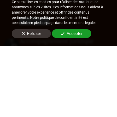
Contrats de travail et assistance aux
Ce site utilise les cookies pour réaliser des statistiques
contrôles URSSAF
anonymes sur les visites. Ces informations nous aident à
améliorer votre expérience et offrir des contenus
Ruptures conventionnelles
pertinents. Notre politique de confidentialité est
En savoir +
accessible en pied de page dans les mentions légales.
Refuser
Accepter
Accompagnement juridique
Rédaction de statuts, choix de forme
sociale
Approbation des comptes
Transfert de siège
Changement de dirigeant
Cession de parts ou d'actions
En savoir +
Audit légal (commissariat aux
comptes)