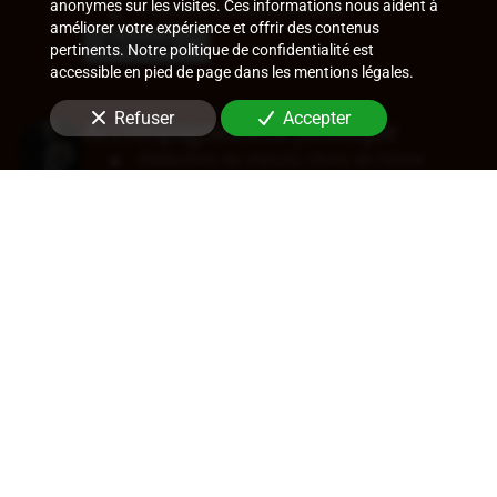
anonymes sur les visites. Ces informations nous aident à
Ruptures conventionnelles
améliorer votre expérience et offrir des contenus
En savoir +
pertinents. Notre politique de confidentialité est
accessible en pied de page dans les mentions légales.
Refuser
Accepter
Accompagnement juridique
Rédaction de statuts, choix de forme
sociale
Approbation des comptes
Transfert de siège
Changement de dirigeant
Cession de parts ou d'actions
En savoir +
Audit légal (commissariat aux
comptes)
Commissariat aux comptes, aux apports, à