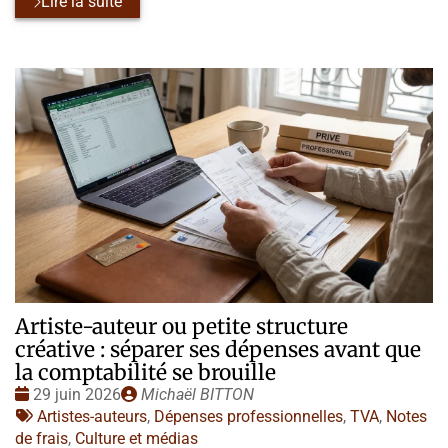
Lire la suite
Artiste-auteur ou petite structure
créative : séparer ses dépenses avant que
la comptabilité se brouille
Date
Publié
29 juin 2026
Michaël BITTON
:
Tags
par
Artistes-auteurs
,
Dépenses professionnelles
,
TVA
,
Notes
:
de frais
,
Culture et médias