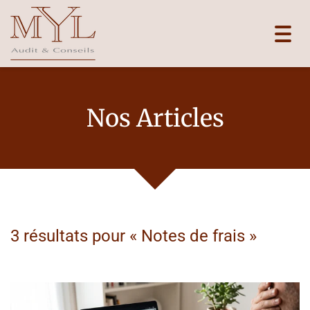
Toggl
navig
Nos Articles
3 résultats pour «
Notes de frais
»