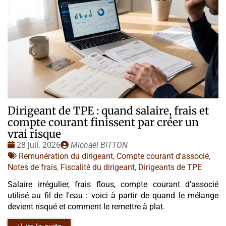
Dirigeant de TPE : quand salaire, frais et
compte courant finissent par créer un
vrai risque
Date
Publié
28 juil. 2026
Michaël BITTON
:
Tags
par
Rémunération du dirigeant
,
Compte courant d'associé
,
:
Notes de frais
,
Fiscalité du dirigeant
,
Dirigeants de TPE
Salaire irrégulier, frais flous, compte courant d'associé
utilisé au fil de l'eau : voici à partir de quand le mélange
devient risqué et comment le remettre à plat.