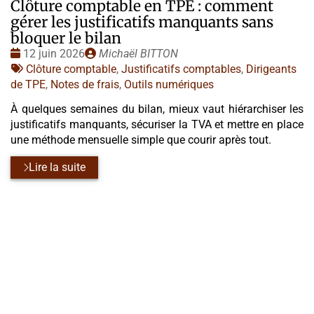
Clôture comptable en TPE : comment
gérer les justificatifs manquants sans
bloquer le bilan
Date
Publié
12 juin 2026
Michaël BITTON
:
Tags
par
Clôture comptable
,
Justificatifs comptables
,
Dirigeants
:
de TPE
,
Notes de frais
,
Outils numériques
À quelques semaines du bilan, mieux vaut hiérarchiser les
justificatifs manquants, sécuriser la TVA et mettre en place
une méthode mensuelle simple que courir après tout.
Lire la suite