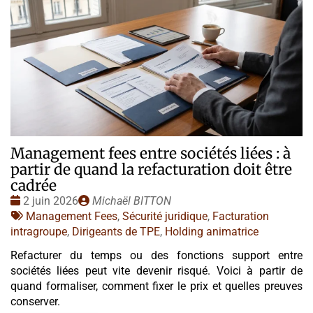
Management fees entre sociétés liées : à
partir de quand la refacturation doit être
cadrée
Date
Publié
2 juin 2026
Michaël BITTON
:
Tags
par
Management Fees
,
Sécurité juridique
,
Facturation
:
intragroupe
,
Dirigeants de TPE
,
Holding animatrice
Refacturer du temps ou des fonctions support entre
sociétés liées peut vite devenir risqué. Voici à partir de
quand formaliser, comment fixer le prix et quelles preuves
conserver.