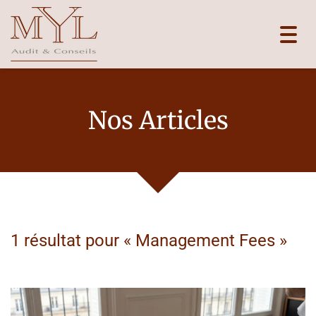
Toggl
navig
Nos Articles
1 résultat pour «
Management Fees
»